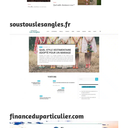
soustouslesangles.fr
financeduparticulier.com