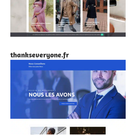
thankseveryone.fr