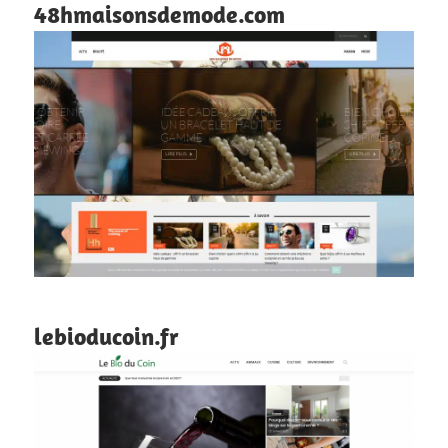
48hmaisonsdemode.com
lebioducoin.fr