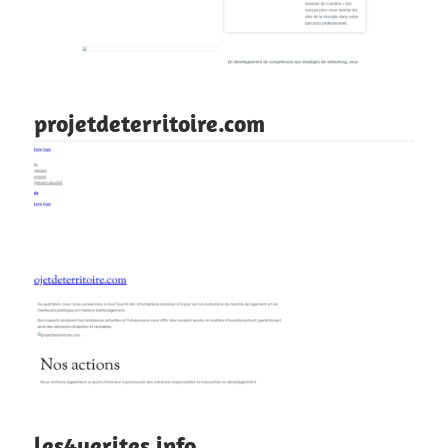
projetdeterritoire.com
les4verites.info